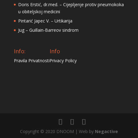
Doris Erstić, dr.med. – Cijepljenje protiv pneumokoka
u obiteljskoj medicini
Pintarić Japec V. – Urtikarija
Jug – Guillain-Barreov sindrom
Info:
Info
Pravila Privatnosti
Privacy Policy
Copyright © 2020 DNOOM | Web by
Negactive