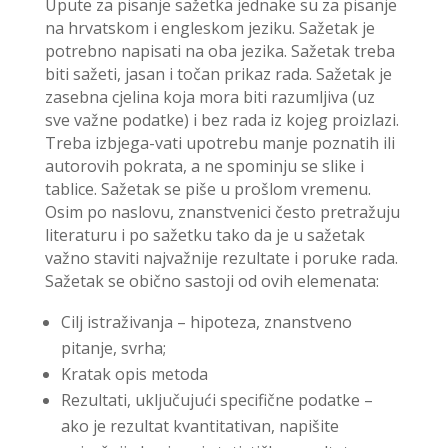
Upute za pisanje sažetka jednake su za pisanje
na hrvatskom i engleskom jeziku. Sažetak je
potrebno napisati na oba jezika. Sažetak treba
biti sažeti, jasan i točan prikaz rada. Sažetak je
zasebna cjelina koja mora biti razumljiva (uz
sve važne podatke) i bez rada iz kojeg proizlazi.
Treba izbjega-vati upotrebu manje poznatih ili
autorovih pokrata, a ne spominju se slike i
tablice. Sažetak se piše u prošlom vremenu.
Osim po naslovu, znanstvenici često pretražuju
literaturu i po sažetku tako da je u sažetak
važno staviti najvažnije rezultate i poruke rada.
Sažetak se obično sastoji od ovih elemenata:
Cilj istraživanja – hipoteza, znanstveno
pitanje, svrha;
Kratak opis metoda
Rezultati, uključujući specifične podatke –
ako je rezultat kvantitativan, napišite