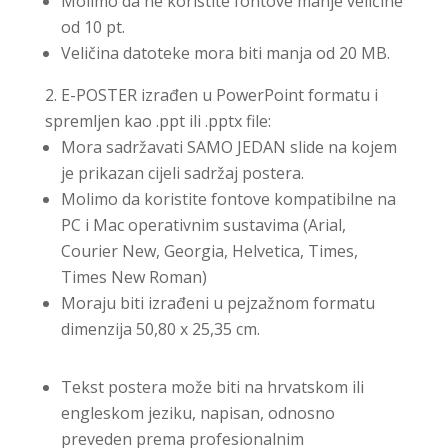
Molimo da ne koristite fontove manje veličine
od 10 pt.
Veličina datoteke mora biti manja od 20 MB.
E-POSTER izrađen u PowerPoint formatu i
spremljen kao .ppt ili .pptx file:
Mora sadržavati SAMO JEDAN slide na kojem
je prikazan cijeli sadržaj postera.
Molimo da koristite fontove kompatibilne na
PC i Mac operativnim sustavima (Arial,
Courier New, Georgia, Helvetica, Times,
Times New Roman)
Moraju biti izrađeni u pejzažnom formatu
dimenzija 50,80 x 25,35 cm.
Tekst postera može biti na hrvatskom ili
engleskom jeziku, napisan, odnosno
preveden prema profesionalnim