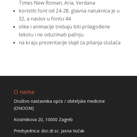
Times New Roman, Aria, Verdana
koristiti font od 24-28, glavna natuknica je u
32, a naslov u fontu 44
slike i animacije trebaju biti prilagođene
tekstu i ne oduzimati pažnju
na kraju prezentacije slajd za pitanja slušača
O nama
Društvo nastavnika opće / obiteljske medicine
(DNOOM)
Kosirnikova 20, 10000 Zagreb
Predsjednica: doc.dr.sc. Jasna Vučak