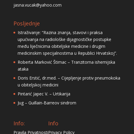
jasna.vucak@yahoo.com
Posljednje
Istraživanje: “Razina znanja, stavovi i praksa
upućivanja na radiološke dijagnostičke postupke
među liječnicima obiteljske medicine i drugim
medicinskim specijalnostima u Republici Hrvatskoj”.
Roberta Marković Štimac – Tranzitorna ishemijska
ataka
Doris Erstić, dr.med. – Cijepljenje protiv pneumokoka
u obiteljskoj medicini
Pintarić Japec V. – Urtikarija
Jug – Guillain-Barreov sindrom
Info:
Info
Pravila Privatnosti
Privacy Policy