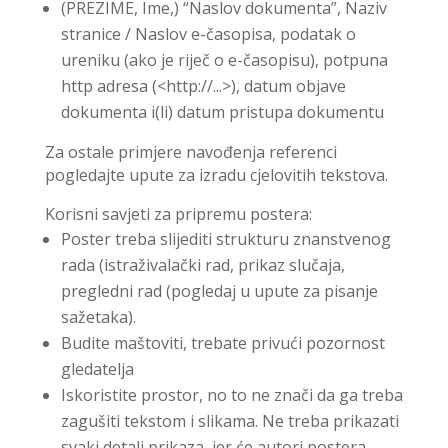
(PREZIME, Ime,) “Naslov dokumenta”, Naziv
stranice / Naslov e-časopisa, podatak o
ureniku (ako je riječ o e-časopisu), potpuna
http adresa (<http://...>), datum objave
dokumenta i(li) datum pristupa dokumentu
Za ostale primjere navođenja referenci
pogledajte upute za izradu cjelovitih tekstova.
Korisni savjeti za pripremu postera:
Poster treba slijediti strukturu znanstvenog
rada (istraživalački rad, prikaz slučaja,
pregledni rad (pogledaj u upute za pisanje
sažetaka).
Budite maštoviti, trebate privući pozornost
gledatelja
Iskoristite prostor, no to ne znači da ga treba
zagušiti tekstom i slikama. Ne treba prikazati
svaki detalj prikaza, jer će autori postera