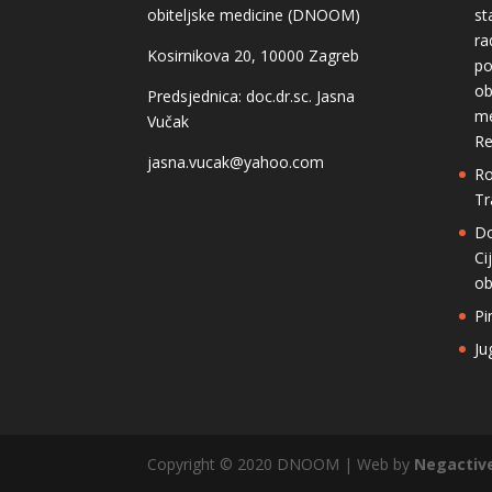
obiteljske medicine (DNOOM)
st
ra
Kosirnikova 20, 10000 Zagreb
po
ob
Predsjednica: doc.dr.sc. Jasna
me
Vučak
Re
jasna.vucak@yahoo.com
Ro
Tr
Do
Ci
ob
Pi
Ju
Copyright © 2020 DNOOM | Web by
Negactiv