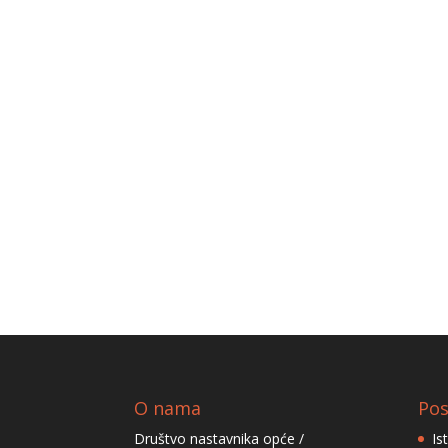
O nama
Pos
Društvo nastavnika opće /
Is