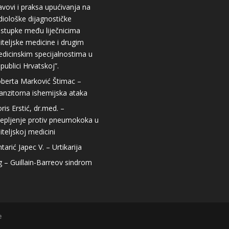
avovi i praksa upućivanja na
diološke dijagnostičke
stupke među liječnicima
iteljske medicine i drugim
dicinskim specijalnostima u
publici Hrvatskoj”.
berta Marković Štimac –
anzitorna ishemijska ataka
ris Erstić, dr.med. –
jepljenje protiv pneumokoka u
iteljskoj medicini
ntarić Japec V. – Urtikarija
g – Guillain-Barreov sindrom
e