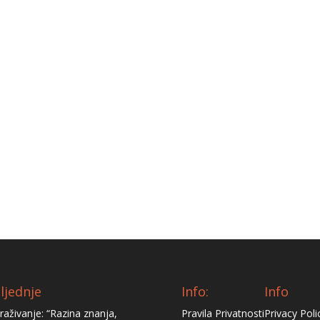
ljednje
Info:
Info
traživanje: “Razina znanja,
Pravila Privatnosti
Privacy Poli