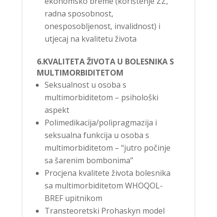
ekonomsko breme (korištenje ZZ,
radna sposobnost,
onesposobljenost, invalidnost) i
utjecaj na kvalitetu života
6.KVALITETA ŽIVOTA U BOLESNIKA S
MULTIMORBIDITETOM
Seksualnost u osoba s
multimorbiditetom – psihološki
aspekt
Polimedikacija/polipragmazija i
seksualna funkcija u osoba s
multimorbiditetom – “jutro počinje
sa šarenim bombonima”
Procjena kvalitete života bolesnika
sa multimorbiditetom WHOQOL-
BREF upitnikom
Transteoretski Prohaskyn model