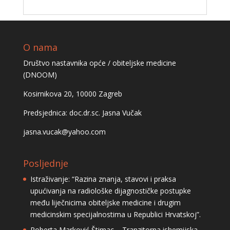
O nama
Društvo nastavnika opće / obiteljske medicine
(DNOOM)
Kosirnikova 20, 10000 Zagreb
Predsjednica: doc.dr.sc. Jasna Vučak
jasna.vucak@yahoo.com
Posljednje
Istraživanje: “Razina znanja, stavovi i praksa
upućivanja na radiološke dijagnostičke postupke
među liječnicima obiteljske medicine i drugim
medicinskim specijalnostima u Republici Hrvatskoj”.
Roberta Marković Štimac – Tranzitorna ishemijska