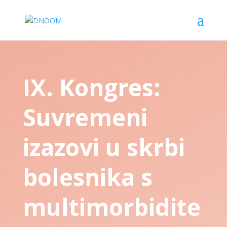
IX. Kongres:
Suvremeni
izazovi u skrbi
bolesnika s
multimorbidite