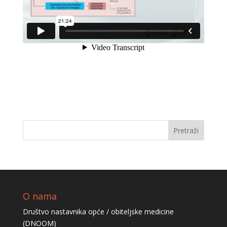
O nama
Društvo nastavnika opće / obiteljske medicine
(DNOOM)