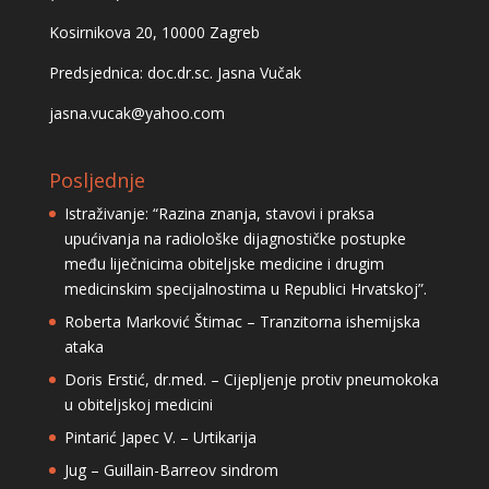
Kosirnikova 20, 10000 Zagreb
Predsjednica: doc.dr.sc. Jasna Vučak
jasna.vucak@yahoo.com
Posljednje
Istraživanje: “Razina znanja, stavovi i praksa
upućivanja na radiološke dijagnostičke postupke
među liječnicima obiteljske medicine i drugim
medicinskim specijalnostima u Republici Hrvatskoj”.
Roberta Marković Štimac – Tranzitorna ishemijska
ataka
Doris Erstić, dr.med. – Cijepljenje protiv pneumokoka
u obiteljskoj medicini
Pintarić Japec V. – Urtikarija
Jug – Guillain-Barreov sindrom