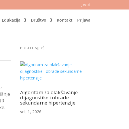
Jezici
Edukacija
Društvo
Kontakt
Prijava
POGLEDAJ JOŠ
e
Algoritam za olakšavanje
išnje
dijagnostike i obrade
UR
sekundarne hipertenzije
ke.
velj 1, 2026