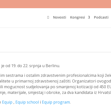
Novosti
Kongresi
Podcasti

e od 19. do 22. srpnja u Berlinu.
kim sestrama i ostalim zdravstvenim profesionalcima koji žel
alitete u primarnoj zdravstvenoj zaštiti. Organizatori ovogod
ili mogucnost sudjelovanja po smanjenoj kotizaciji od 450 E
je, materijale, smjestaj i obroke, za dva kandidata iz Hrvats
je
Equip
,
Equip school
i
Equip program
.