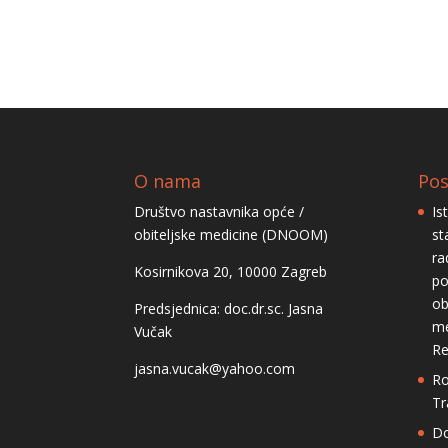
O nama
Pos
Društvo nastavnika opće /
Is
obiteljske medicine (DNOOM)
st
ra
Kosirnikova 20, 10000 Zagreb
po
ob
Predsjednica: doc.dr.sc. Jasna
me
Vučak
Re
jasna.vucak@yahoo.com
Ro
Tr
Do