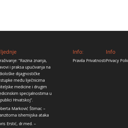
ljednje
Info:
Info
traživanje: “Razina znanja,
Pravila Privatnosti
Privacy Poli
avovi i praksa upućivanja na
diološke dijagnostičke
stupke među liječnicima
iteljske medicine i drugim
dicinskim specijalnostima u
publici Hrvatskoj”.
berta Marković Štimac –
anzitorna ishemijska ataka
ris Erstić, dr.med. –