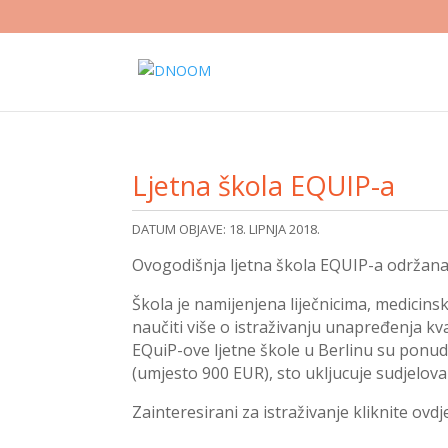
Ljetna škola EQUIP-a
DATUM OBJAVE: 18. LIPNJA 2018.
Ovogodišnja ljetna škola EQUIP-a održana j
Škola je namijenjena liječnicima, medicins
naučiti više o istraživanju unapređenja kv
EQuiP-ove ljetne škole u Berlinu su ponud
(umjesto 900 EUR), sto ukljucuje sudjelovan
Zainteresirani za istraživanje kliknite ovd