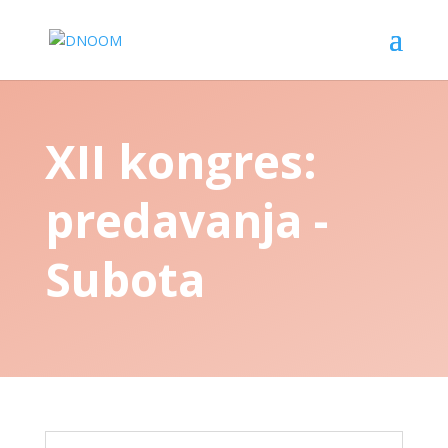
XII kongres:
predavanja -
Subota