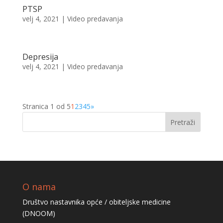
PTSP
velj 4, 2021
|
Video predavanja
Depresija
velj 4, 2021
|
Video predavanja
Stranica 1 od 5
1
2
3
4
5
»
O nama
Društvo nastavnika opće / obiteljske medicine
(DNOOM)