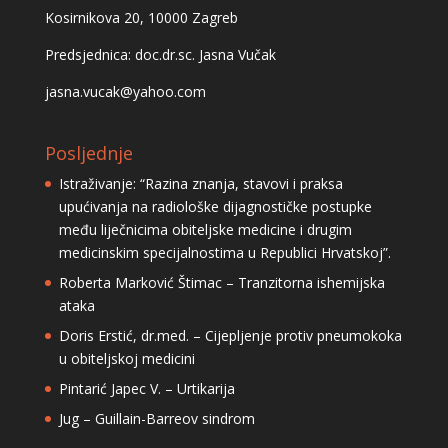
Kosirnikova 20, 10000 Zagreb
Predsjednica: doc.dr.sc. Jasna Vučak
jasna.vucak@yahoo.com
Posljednje
Istraživanje: “Razina znanja, stavovi i praksa
upućivanja na radiološke dijagnostičke postupke
među liječnicima obiteljske medicine i drugim
medicinskim specijalnostima u Republici Hrvatskoj”.
Roberta Marković Štimac – Tranzitorna ishemijska
ataka
Doris Erstić, dr.med. – Cijepljenje protiv pneumokoka
u obiteljskoj medicini
Pintarić Japec V. – Urtikarija
Jug – Guillain-Barreov sindrom