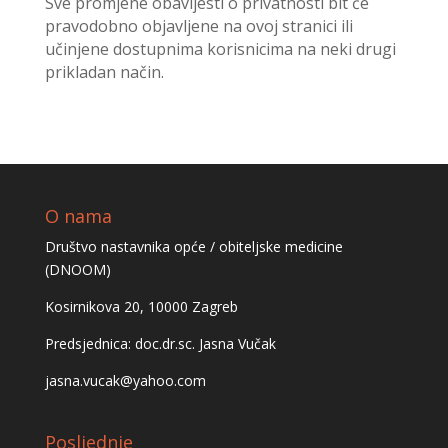
Sve promjene obavijesti o privatnosti bit će
pravodobno objavljene na ovoj stranici ili
učinjene dostupnima korisnicima na neki drugi
prikladan način.
O nama
Društvo nastavnika opće / obiteljske medicine
(DNOOM)
Kosirnikova 20, 10000 Zagreb
Predsjednica: doc.dr.sc. Jasna Vučak
jasna.vucak@yahoo.com
Posljednje