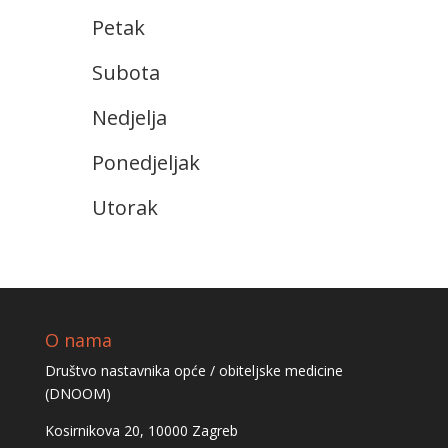
Petak
Subota
Nedjelja
Ponedjeljak
Utorak
O nama
Društvo nastavnika opće / obiteljske medicine
(DNOOM)
Kosirnikova 20, 10000 Zagreb