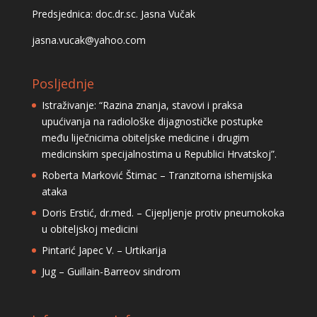
Predsjednica: doc.dr.sc. Jasna Vučak
jasna.vucak@yahoo.com
Posljednje
Istraživanje: “Razina znanja, stavovi i praksa
upućivanja na radiološke dijagnostičke postupke
među liječnicima obiteljske medicine i drugim
medicinskim specijalnostima u Republici Hrvatskoj”.
Roberta Marković Štimac – Tranzitorna ishemijska
ataka
Doris Erstić, dr.med. – Cijepljenje protiv pneumokoka
u obiteljskoj medicini
Pintarić Japec V. – Urtikarija
Jug – Guillain-Barreov sindrom