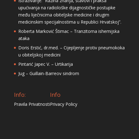
Istraživanje: “Razina znanja, stavovi i praksa
upućivanja na radiološke dijagnostičke postupke
među liječnicima obiteljske medicine i drugim
medicinskim specijalnostima u Republici Hrvatskoj”.
Roberta Marković Štimac – Tranzitorna ishemijska
ataka
Doris Erstić, dr.med. – Cijepljenje protiv pneumokoka
u obiteljskoj medicini
Pintarić Japec V. – Urtikarija
Jug – Guillain-Barreov sindrom
Info:
Info
Pravila Privatnosti
Privacy Policy