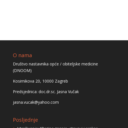
O nama
Društvo nastavnika opće / obiteljske medicine
(DNOOM)
Kosirnikova 20, 10000 Zagreb
Predsjednica: doc.dr.sc. Jasna Vučak
jasna.vucak@yahoo.com
Posljednje