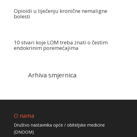
Opioidi u liječenju kronične nemaligne
bolesti
10 stvari koje LOM treba znati o čestim
endokrinim poremećajima
Arhiva smjernica
O nama
Društvo nastavnika opće / obiteljske medicine
(DNOOM)