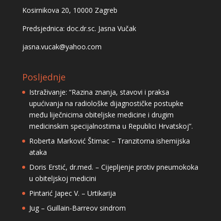
Kosirnikova 20, 10000 Zagreb
Predsjednica: doc.dr.sc. Jasna Vučak
jasna.vucak@yahoo.com
Posljednje
Istraživanje: “Razina znanja, stavovi i praksa
upućivanja na radiološke dijagnostičke postupke
među liječnicima obiteljske medicine i drugim
medicinskim specijalnostima u Republici Hrvatskoj”.
Roberta Marković Štimac – Tranzitorna ishemijska
ataka
Doris Erstić, dr.med. – Cijepljenje protiv pneumokoka
u obiteljskoj medicini
Pintarić Japec V. – Urtikarija
Jug – Guillain-Barreov sindrom