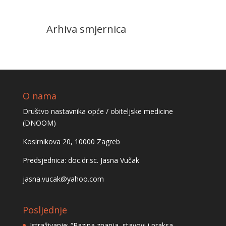
Arhiva smjernica
O nama
Društvo nastavnika opće / obiteljske medicine
(DNOOM)
Kosirnikova 20, 10000 Zagreb
Predsjednica: doc.dr.sc. Jasna Vučak
jasna.vucak@yahoo.com
Posljednje
Istraživanje: “Razina znanja, stavovi i praksa