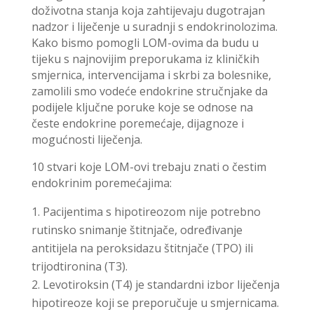
doživotna stanja koja zahtijevaju dugotrajan
nadzor i liječenje u suradnji s endokrinolozima.
Kako bismo pomogli LOM-ovima da budu u
tijeku s najnovijim preporukama iz kliničkih
smjernica, intervencijama i skrbi za bolesnike,
zamolili smo vodeće endokrine stručnjake da
podijele ključne poruke koje se odnose na
česte endokrine poremećaje, dijagnoze i
mogućnosti liječenja.
10 stvari koje LOM-ovi trebaju znati o čestim
endokrinim poremećajima:
Pacijentima s hipotireozom nije potrebno
rutinsko snimanje štitnjače, određivanje
antitijela na peroksidazu štitnjače (TPO) ili
trijodtironina (T3).
Levotiroksin (T4) je standardni izbor liječenja
hipotireoze koji se preporučuje u smjernicama.