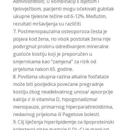
Administration
). U kombinaciji s dijetom i
tjelovježbom, pacijenti mogu očekivati ​​gubitak
ukupne tjelesne težine od 6-12%. Međutim,
rezultati mršavljenja su različiti.
Postmenopauzalna osteoporoza česta je
pojava kod žena, no visok postotak žena nije
podvrgnut probiru određivanjem mineralne
gustoće kostiju koji je preporučen u
smjernicama kao “zamjena” za rizik od
prijeloma nakon 65. godine.
Povišena ukupna razina alkalne fosfataze
može biti posljedica povećane pregradnje
kostiju zbog neadekvatnog unosa/ apsorpcije
kalcija i/ ili vitamina D, hipogonadizma/
menopauze, primarnog hiperparatireoidizma,
nedavnog prijeloma ili Pagetove bolesti.
Cilj liječenja hiperlipidemije za lipoproteinski
kolesterol niske gustoće (LDL-C) je manji od